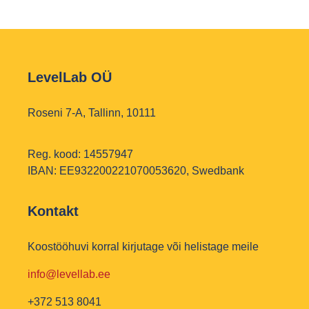
LevelLab OÜ
Roseni 7-A, Tallinn, 10111
Reg. kood: 14557947
IBAN: EE932200221070053620, Swedbank
Kontakt
Koostööhuvi korral kirjutage või helistage meile
info@levellab.ee
+372 513 8041