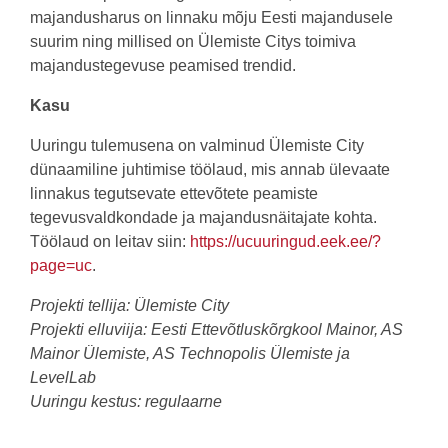
majandusharus on linnaku mõju Eesti majandusele
suurim ning millised on Ülemiste Citys toimiva
majandustegevuse peamised trendid.
Kasu
Uuringu tulemusena on valminud Ülemiste City
dünaamiline juhtimise töölaud, mis annab ülevaate
linnakus tegutsevate ettevõtete peamiste
tegevusvaldkondade ja majandusnäitajate kohta.
Töölaud on leitav siin:
https://ucuuringud.eek.ee/?
page=uc
.
Projekti tellija: Ülemiste City
Projekti elluviija: Eesti Ettevõtluskõrgkool Mainor, AS
Mainor Ülemiste, AS Technopolis Ülemiste ja
LevelLab
Uuringu kestus: regulaarne