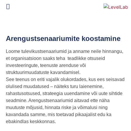
Arengustsenaariumite koostamine
Loome tulevikustsenaariumid ja anname neile hinnangu,
et organisatsioon saaks teha teadlikke otsuseid
investeeringute, teenuste arenduse või
struktuurimuudatuste kavandamisel.
See teenus on eriti vajalik olukordades, kus ees seisavad
olulised muudatused – näiteks turu laienemine,
rahastusotsused, strateegia uuendamine või uute sihtide
seadmine. Arengustsenaariumid aitavad ette näha
muutuste mõjusid, hinnata riske ja võimalusi ning
kavandada samme, mis toetavad pikaajalist edu ka
ebakindlas keskkonnas.