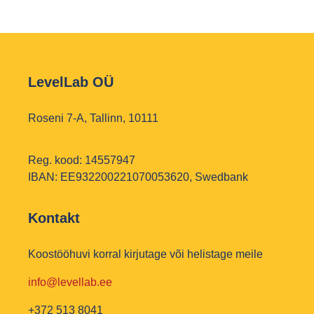
LevelLab OÜ
Roseni 7-A, Tallinn, 10111
Reg. kood: 14557947
IBAN: EE932200221070053620, Swedbank
Kontakt
Koostööhuvi korral kirjutage või helistage meile
info@levellab.ee
+372 513 8041