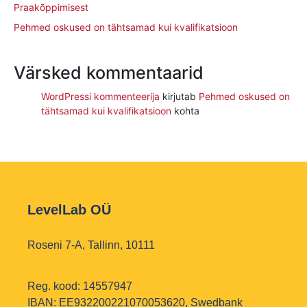
Praakõppimisest
Pehmed oskused on tähtsamad kui kvalifikatsioon
Värsked kommentaarid
WordPressi kommenteerija
kirjutab
Pehmed oskused on
tähtsamad kui kvalifikatsioon
kohta
LevelLab OÜ
Roseni 7-A, Tallinn, 10111
Reg. kood: 14557947
IBAN: EE932200221070053620, Swedbank