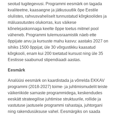
seotud tugitegevusi. Programmi eesmärk on tagada
kvaliteetne, kaasaegne ja jätkusuutlik õpe Eestile
olulistes, rahvusvaheliselt tunnustatud kõrgkoolides ja
mäluasutustes olukorras, kus väikese
kõnelejaskonnaga keelte õppe toetus mitmel pool
väheneb. Programmi tulemusraamistik näeb ette
õppijate arvu ja kursuste mahu kasvu: aastaks 2027 on
sihiks 1500 õppijat, üle 30 võrgustikku kaasatud
kõrgkooli, enam kui 200 toetatud kursust ning üle 35
Eestisse saabunud stipendiaadi aastas.
Eesmärk
Analüüsi eesmärk on kaardistada ja võrrelda EKKAV
programmi (2018-2027) toime- ja juhtimismudelit teiste
väikeriikide sarnaste programmidega, keskendudes
eeskätt strateegilise juhtimise struktuurile, rollide ja
vastutuse jaotusele programmi rahastaja, juhtorgani
ning rakendusüksuse vahel. Eesmärgiks on saada