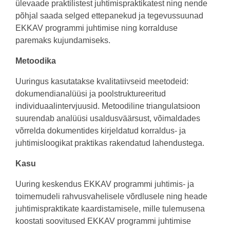
ülevaade praktilistest juhtimispraktikatest ning nende
põhjal saada selged ettepanekud ja tegevussuunad
EKKAV programmi juhtimise ning korralduse
paremaks kujundamiseks.
Metoodika
Uuringus kasutatakse kvalitatiivseid meetodeid:
dokumendianalüüsi ja poolstruktureeritud
individuaalintervjuusid. Metoodiline triangulatsioon
suurendab analüüsi usaldusväärsust, võimaldades
võrrelda dokumentides kirjeldatud korraldus- ja
juhtimisloogikat praktikas rakendatud lahendustega.
Kasu
Uuring keskendus EKKAV programmi juhtimis- ja
toimemudeli rahvusvahelisele võrdlusele ning heade
juhtimispraktikate kaardistamisele, mille tulemusena
koostati soovitused EKKAV programmi juhtimise