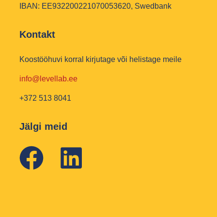
IBAN: EE932200221070053620, Swedbank
Kontakt
Koostööhuvi korral kirjutage või helistage meile
info@levellab.ee
+372 513 8041
Jälgi meid